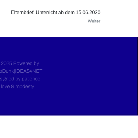
Elternbrief: Unterricht ab dem 15.06.2020
Weiter
 2025 Powered by
bDunk|IDEAS4NET
signed by patience,
love & modesty