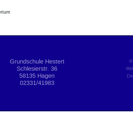
erium
Grundschule Hestert
©
Schlesierstr. 36
We
58135 Hagen
De
02331/41983