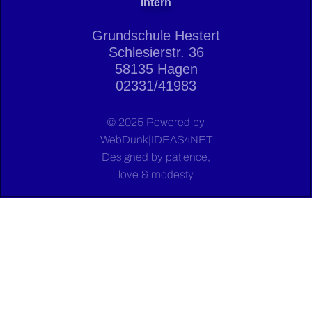
Intern
Grundschule Hestert
Schlesierstr. 36
58135 Hagen
02331/41983
© 2025 Powered by
WebDunk|IDEAS4NET
Designed by patience,
love & modesty