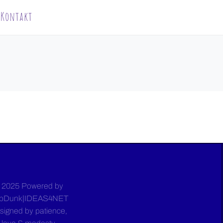
Kontakt
 2025 Powered by
bDunk|IDEAS4NET
signed by patience,