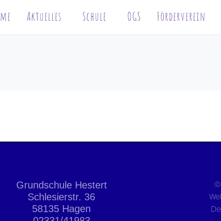
ome
Aktuelles
Schule
OGS
Förderverein
Grundschule Hestert
©
Schlesierstr. 36
We
58135 Hagen
De
02331/41983