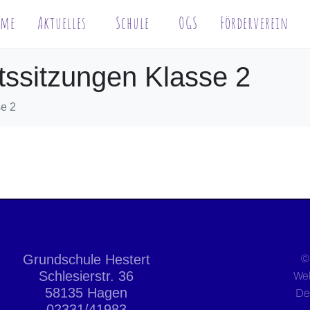
ome
Aktuelles
Schule
OGS
Förderverein
tssitzungen Klasse 2
se 2
Grundschule Hestert
©
Schlesierstr. 36
We
58135 Hagen
De
02331/41983