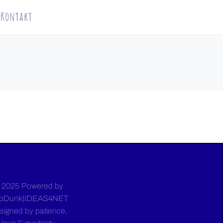
Kontakt
 2025 Powered by
bDunk|IDEAS4NET
signed by patience,